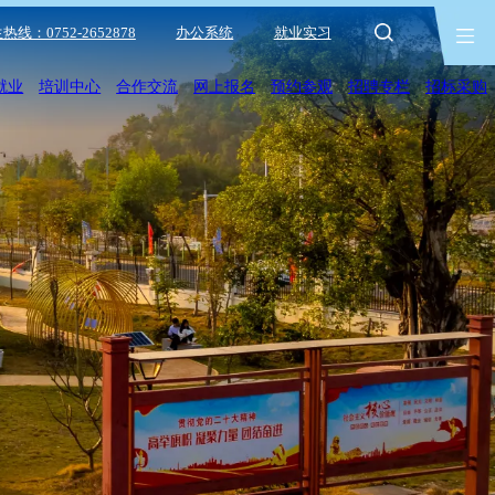
热线：0752-2652878
办公系统
就业实习
就业
培训中心
合作交流
网上报名
预约参观
招聘专栏
招标采购