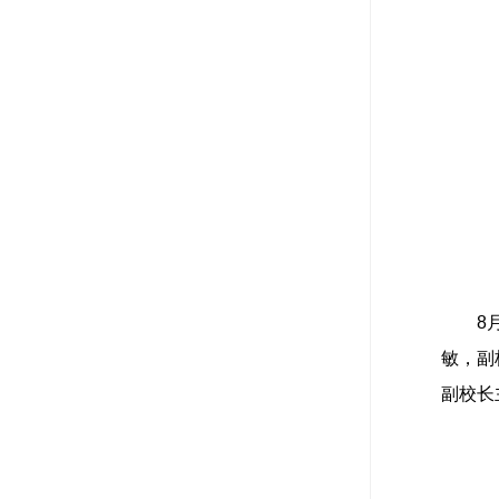
8
敏，副
副校长