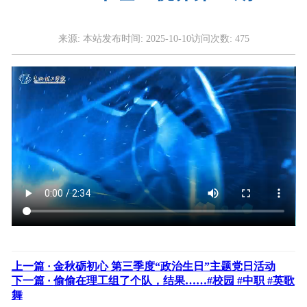
来源:
本站
发布时间:
2025-10-10
访问次数:
475
上一篇 ·
金秋砺初心 第三季度“政治生日”主题党日活动
下一篇 ·
偷偷在理工组了个队，结果……#校园 #中职 #英歌
舞