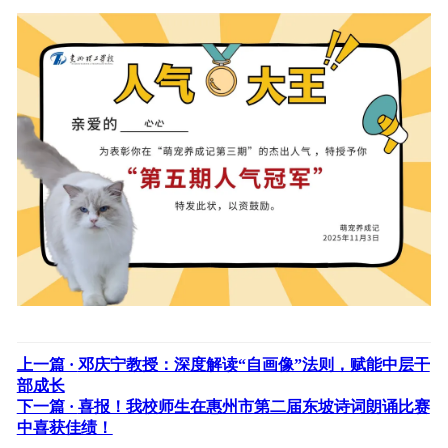
上一篇 ·
邓庆宁教授：深度解读“自画像”法则，赋能中层干
部成长
下一篇 ·
喜报！我校师生在惠州市第二届东坡诗词朗诵比赛
中喜获佳绩！