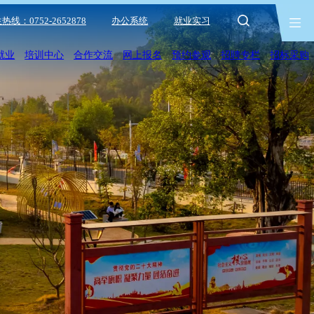
热线：0752-2652878
办公系统
就业实习
就业
培训中心
合作交流
网上报名
预约参观
招聘专栏
招标采购