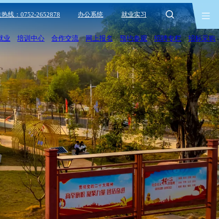
热线：0752-2652878
办公系统
就业实习
就业
培训中心
合作交流
网上报名
预约参观
招聘专栏
招标采购