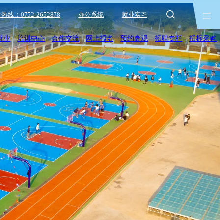
热线：0752-2652878
办公系统
就业实习
就业
培训中心
合作交流
网上报名
预约参观
招聘专栏
招标采购