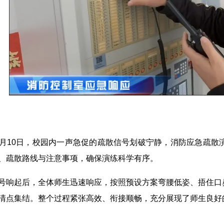
1月10日，校园内一声急促的疏散信号划破宁静，消防应急疏
、疏散路线与注意事项，确保演练科学有序。
号响起后，全体师生迅速响应，按照预设方案弯腰低姿、捂住口
清点集结。整个过程紧张高效、衔接顺畅，充分展现了师生良好