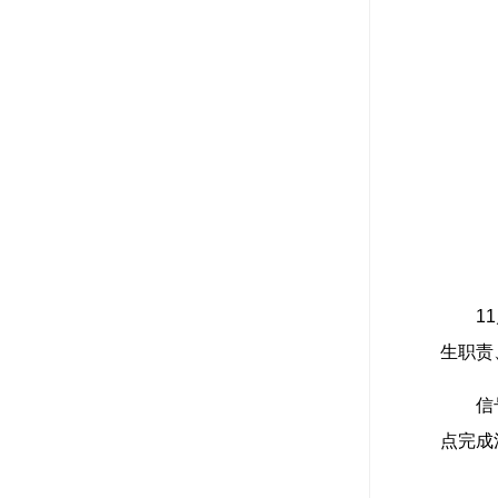
1
生职责
信
点完成