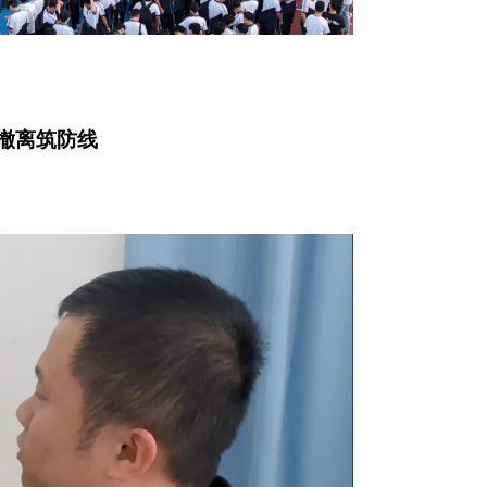
撤离筑防线