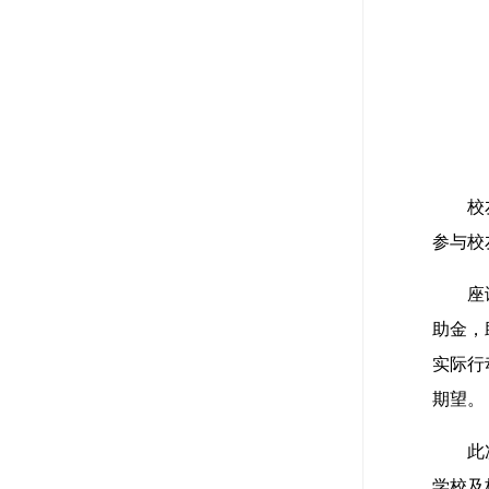
校
参与校
座
助金，
实际行
期望。
此
学校及