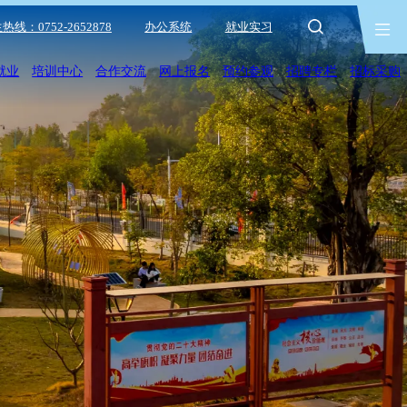
热线：0752-2652878
办公系统
就业实习
就业
培训中心
合作交流
网上报名
预约参观
招聘专栏
招标采购