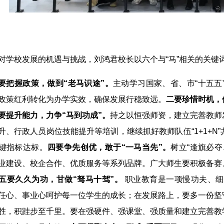
对学校发展的机遇与挑战，刘鸿君校长以六个与“马”相关的关键
要把握政策，做到“老马识途”。
主动学习国家、省、市“十五五
政策红利转化为办学实效，确保发展行稳致远。
二要珍惜时机，
要提升能力，力争“马到功成”。
持之以恒强师资，建立完善教师
升、行政人员岗位技能提升等培训，继续抓好教师队伍“1+1+
键指标达标。
四要争先创优，敢于“一马当先”。
树立“逢旗必
业建设、校企合作、优质服务等系列品牌。广大师生要积极备赛
五要久久为功，甘做“驽马十驾”。
职业教育是一项慢功夫、细
任心、事业心呵护每一位学生的成长；在发展路上，要多一份坚
胜，积跬步至千里。要在强硬件、强课堂、强质量和建立完善教