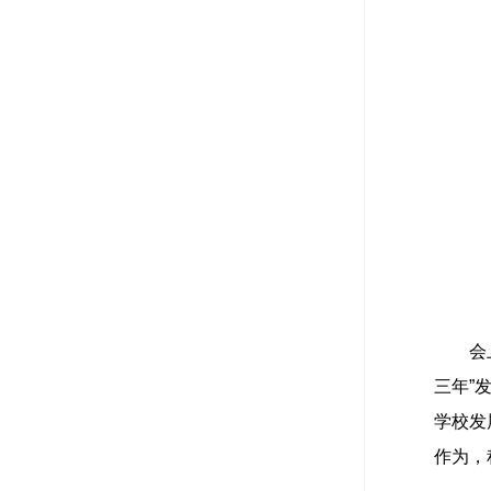
会
三年”
学校发
作为，