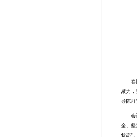
春
聚力，
导陈群
会
全、坚
状态”