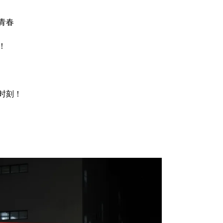
青春
！
时刻！