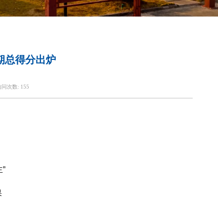
一期总得分出炉
访问次数:
155
”
果