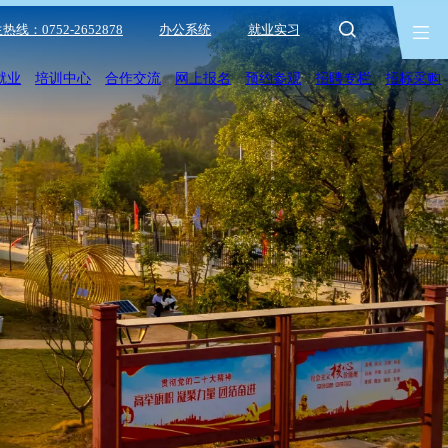
热线：0752-2652878
办公系统
就业实习
就业
培训中心
合作交流
网上报名
预约参观
招聘专栏
招标采购