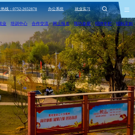
热线：0752-2652878
办公系统
就业实习
就业
培训中心
合作交流
网上报名
预约参观
招聘专栏
招标采购