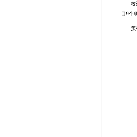
校
目9个
预