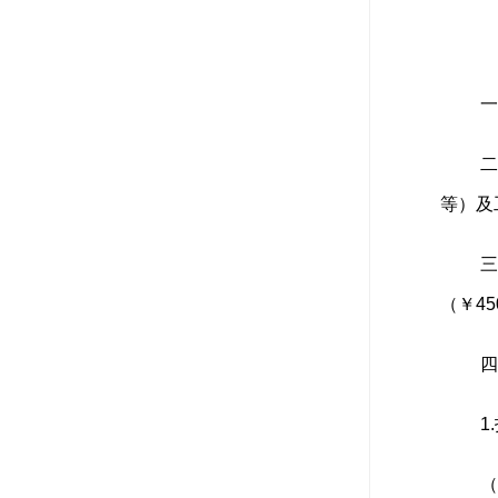
一
等）及
（￥45
四
1
（