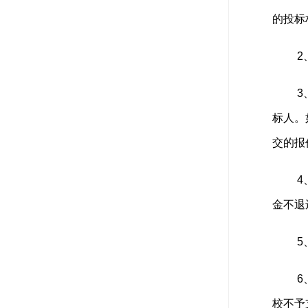
的投标
2
3
标人。
交的报
4
金不退
5
6
校不予