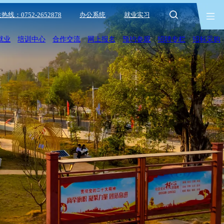
热线：0752-2652878
办公系统
就业实习
就业
培训中心
合作交流
网上报名
预约参观
招聘专栏
招标采购