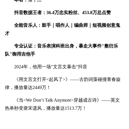
抖音数据王者：36.4万忠实粉丝、453.8万总点赞
全能音乐人：鼓手｜唱作人｜编曲师｜短视频创意鬼
才
专业认证：音乐表演科班出身，暴走大事件"敷衍乐
队"御用吉他手
2024年，他用一场"文言文暴击"抖音
《用文言文打开<起风了>》——古韵词藻碰撞青春旋
律，播放量达2449万！
《当<We Don’t Talk Anymore>穿越成古诗》——英文
热单秒变唐宋遗风，播放量达1513.7万！